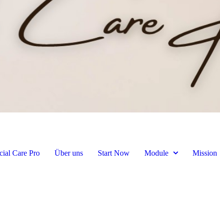
cial Care Pro
Über uns
Start Now
Module
Mission